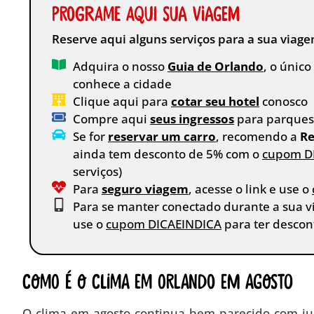
Programe aqui sua viagem
Reserve aqui alguns serviços para a sua viag
Adquira o nosso
Guia de Orlando
, o únic
conhece a cidade
Clique aqui para
cotar seu hotel
conosco
Compre aqui
seus ingressos
para parques,
Se for
reservar um carro
, recomendo a
Re
ainda tem desconto de 5% com o
cupom D
serviços)
Para
seguro viagem
, acesse o link e use o
Para se manter conectado durante a sua 
use o
cupom DICAEINDICA
para ter descon
Como é o clima em Orlando em agosto
O clima em agosto continua bem parecido com jul