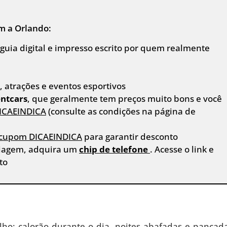
em a Orlando:
o guia digital e impresso escrito por quem realmente
 atrações e eventos esportivos
ntcars
, que geralmente tem preços muito bons e você
ICAEINDICA
(consulte as condições na página de
cupom DICAEINDICA
para garantir desconto
viagem, adquira um
chip de telefone
. Acesse o link e
to
ho: calorão durante o dia, noites abafadas e pancad