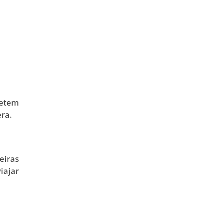
letem
ra.
eiras
iajar