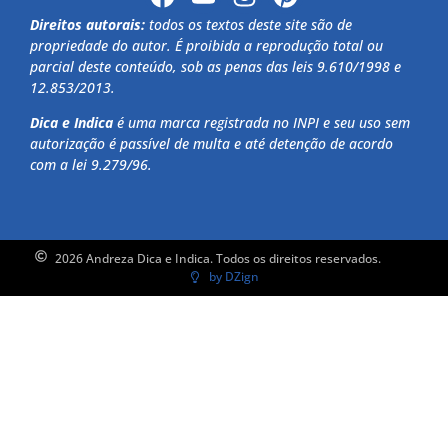
Direitos autorais:
todos os textos deste site são de
propriedade do autor. É proibida a reprodução total ou
parcial deste conteúdo, sob as penas das leis 9.610/1998 e
12.853/2013.
Dica e Indica
é uma marca registrada no INPI e seu uso sem
autorização é passível de multa e até detenção de acordo
com a lei 9.279/96.
2026 Andreza Dica e Indica. Todos os direitos reservados.
by DZign