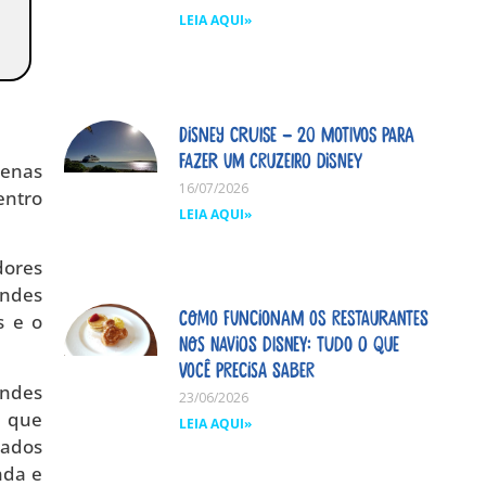
LEIA AQUI»
Disney Cruise – 20 motivos para
fazer um cruzeiro Disney
penas
16/07/2026
entro
LEIA AQUI»
dores
andes
Como funcionam os restaurantes
s e o
nos navios Disney: tudo o que
você precisa saber
andes
23/06/2026
, que
LEIA AQUI»
mados
nda e