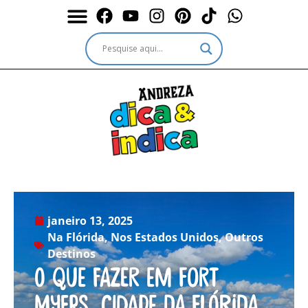
Durante a Viagem
Outros passeios
Outros destinos
Serviços & Ingressos
janeiro 13, 2025
Na Flórida
,
Nos Estados Unidos
,
Outros
Destinos
O que fazer em Fort
Myers, cidade da Flórida