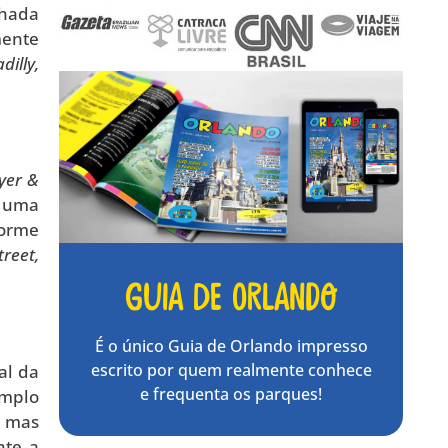
nhada
mente
dilly,
yer &
z uma
forme
reet,
Guia de Orlando
É o único Guia de Orlando impresso
escrito por quem realmente conhece
al da
e frequenta os parques!
emplo
, mas
nte a