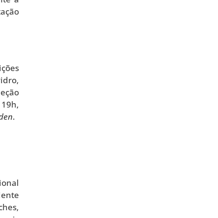
tação
ições
idro,
leção
 19h,
den
.
ional
iente
ches,