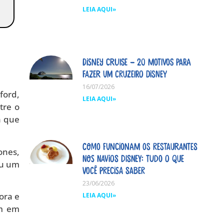
LEIA AQUI»
Disney Cruise – 20 motivos para
fazer um cruzeiro Disney
16/07/2026
ford,
LEIA AQUI»
tre o
a que
Como funcionam os restaurantes
ones,
nos navios Disney: tudo o que
ou um
você precisa saber
23/06/2026
ora e
LEIA AQUI»
am em