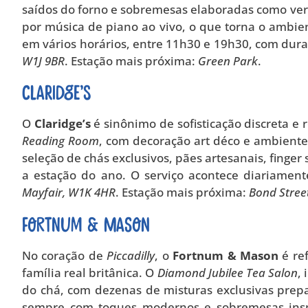
saídos do forno e sobremesas elaboradas como ver
por música de piano ao vivo, o que torna o ambie
em vários horários, entre 11h30 e 19h30, com dur
W1J 9BR
. Estação mais próxima:
Green Park
.
Claridge’s
O
Claridge’s
é sinônimo de sofisticação discreta e 
Reading Room
, com decoração art déco e ambient
seleção de chás exclusivos, pães artesanais, fing
a estação do ano. O serviço acontece diariamen
Mayfair, W1K 4HR
. Estação mais próxima:
Bond Stree
Fortnum & Mason
No coração de
Piccadilly
, o
Fortnum & Mason
é ref
família real britânica. O
Diamond Jubilee Tea Salon
,
do chá, com dezenas de misturas exclusivas prepa
sempre com toques modernos e sobremesas inspi