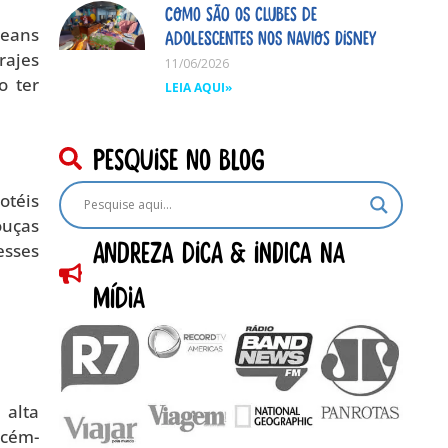
Como são os clubes de
jeans
adolescentes nos navios Disney
rajes
11/06/2026
o ter
LEIA AQUI»
pesquise no blog
otéis
ouças
Andreza dica & indica na
esses
Mídia
 alta
ecém-