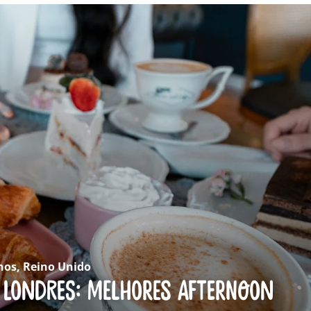
nos
,
Reino Unido
 Londres: melhores afternoon