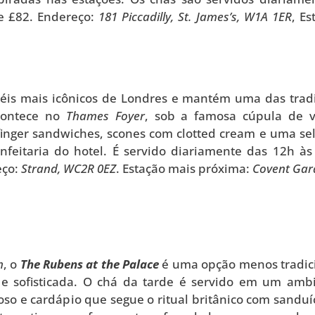
de £82. Endereço:
181 Piccadilly, St. James’s, W1A 1ER
, Es
éis mais icônicos de Londres e mantém uma das trad
contece no
Thames Foyer
, sob a famosa cúpula de v
inger sandwiches, scones com clotted cream e uma se
nfeitaria do hotel. É servido diariamente das 12h às
eço:
Strand, WC2R 0EZ
. Estação mais próxima:
Covent Gar
m
, o
The Rubens at the Palace
é uma opção menos tradic
e e sofisticada. O chá da tarde é servido em um amb
oso e cardápio que segue o ritual britânico com sanduí