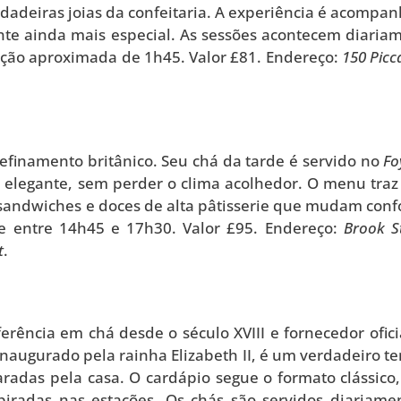
dadeiras joias da confeitaria. A experiência é acompa
nte ainda mais especial. As sessões acontecem diaria
ação aproximada de 1h45. Valor £81. Endereço:
150 Picca
refinamento britânico. Seu chá da tarde é servido no
Fo
e elegante, sem perder o clima acolhedor. O menu tra
er sandwiches e doces de alta pâtisserie que mudam con
te entre 14h45 e 17h30. Valor £95. Endereço:
Brook St
t
.
erência em chá desde o século XVIII e fornecedor ofici
 inaugurado pela rainha Elizabeth II, é um verdadeiro t
radas pela casa. O cardápio segue o formato clássico
radas nas estações. Os chás são servidos diariame