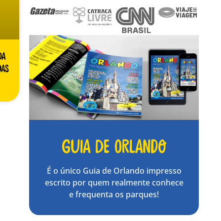
da
das
Guia de Orlando
É o único Guia de Orlando impresso
escrito por quem realmente conhece
e frequenta os parques!