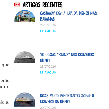
Artigos Recentes
Castaway Cay: A ilha da Disney nas
Bahamas
28/07/2026
LEIA AQUI»
10 coisas “ruins” nos cruzeiros
Disney
e que
23/07/2026
LEIA AQUI»
derão
ara o
Dicas MUITO importantes sobre o
cruzeiro da Disney
ídia.
20/07/2026