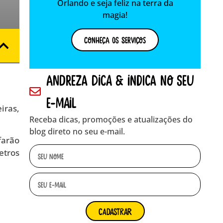
Orlando e seja feliz na terra da
magia!
Conheça os Serviços
andreza dica & indica no seu
e-mail
iras,
Receba dicas, promoções e atualizações do
blog direto no seu e-mail.
farão
etros
cadastrar