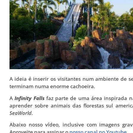
A ideia é inserir os visitantes num ambiente de s
terminam numa enorme cachoeira.
A
Infinity Falls
faz parte de uma área inspirada n
aprender sobre animais das florestas sul ameri
SeaWorld
.
Abaixo nosso vídeo, inclusive com imagens gra
Aproveite para assinar o
nosso canal no Youtube
.