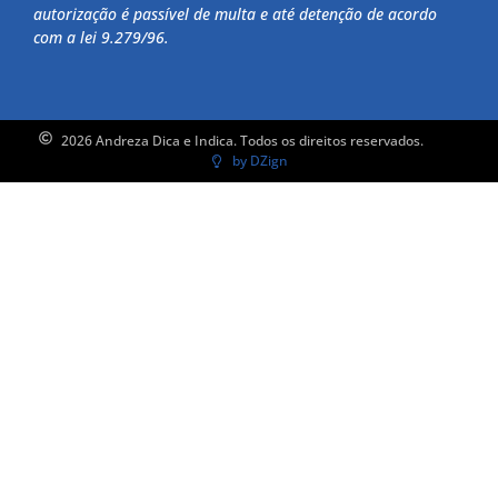
autorização é passível de multa e até detenção de acordo
com a lei 9.279/96.
2026 Andreza Dica e Indica. Todos os direitos reservados.
by DZign