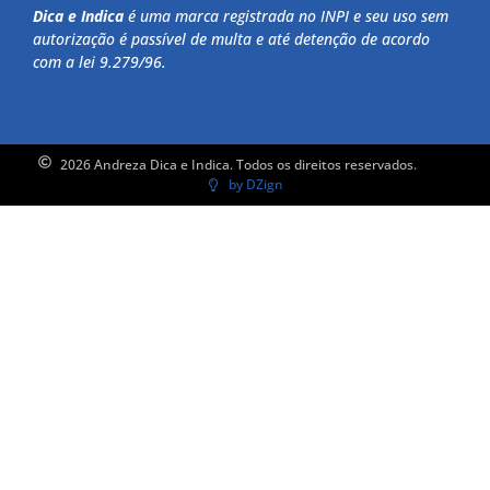
Dica e Indica
é uma marca registrada no INPI e seu uso sem
autorização é passível de multa e até detenção de acordo
com a lei 9.279/96.
2026 Andreza Dica e Indica. Todos os direitos reservados.
by DZign