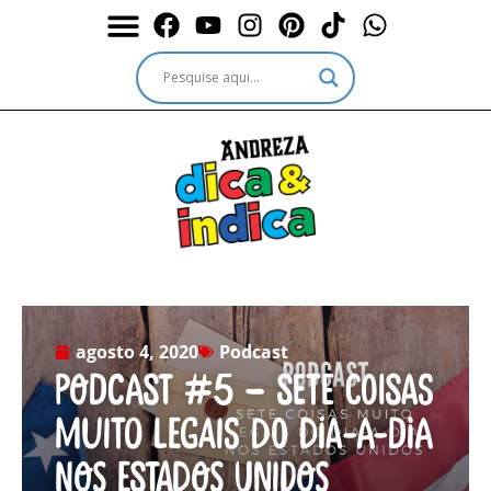
Durante a Viagem
Outros passeios
Outros destinos
Serviços & Ingressos
agosto 4, 2020
Podcast
Podcast #5 – Sete coisas
muito legais do dia-a-dia
nos Estados Unidos