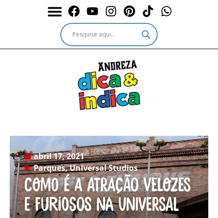
Durante a Viagem
Outros passeios
Outros destinos
Serviços & Ingressos
abril 17, 2021
Parques
,
Universal Studios
Como é a atração Velozes
e Furiosos na Universal