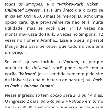
todas as atrações
, é o “
Park-to-Park Ticket +
Unlimited Express
“. Para um único dia o custo se
inicia em US$185,00 mais ou menos. Eu acho uma
opção cara, que provavelmente não terá muita
utilidade, mas se você quer ir 10 vezes na
montanha-russa do Hulk, 5 vezes no Simpons, 12
vezes no Homem Aranha… Esse é o seu ingresso!
Mas já deu para perceber que tudo na vida tem
um preço…
Se você quiser incluir o
Volcano
, o parque
aquático da
Universal
, você pode. Você tem a
opção “
Volcano
” (esse vendido somente pelo site
da Univeral ou na bilheteria do parque) ou “
Park-
to-Park + Volcano Combo
“.
Nesse ingresso só tem opção para 2, 3 ou 14 dias.
O ingresso 2 dias
park-to park
+
Volcano
em torno
de US$330,00. Lembrando que
essa opção é sem