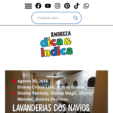
Durante a Viagem
Outros passeios
Outros destinos
Serviços & Ingressos
agosto 30, 2016
Disney Cruise Line
,
Disney Dream
,
Disney Fantasy
,
Disney Magic
,
Disney
Wonder
,
Outros Destinos
Lavanderias dos navios