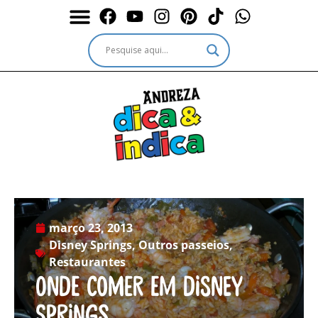
Durante a Viagem
Outros passeios
Outros destinos
Serviços & Ingressos
março 23, 2013
Disney Springs
,
Outros passeios
,
Restaurantes
Onde comer em Disney
Springs