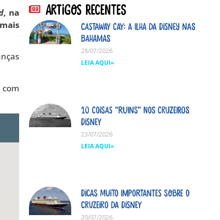
Artigos Recentes
d
, na
 mais
Castaway Cay: A ilha da Disney nas
Bahamas
28/07/2026
anças
LEIA AQUI»
, com
10 coisas “ruins” nos cruzeiros
Disney
23/07/2026
LEIA AQUI»
Dicas MUITO importantes sobre o
cruzeiro da Disney
20/07/2026