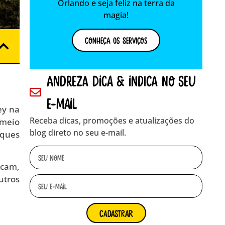
Orlando e seja feliz na terra da
magia!
Conheça os Serviços
andreza dica & indica no seu
e-mail
ey na
Receba dicas, promoções e atualizações do
 meio
blog direto no seu e-mail.
rques
icam,
utros
cadastrar