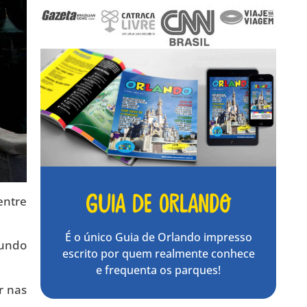
Guia de Orlando
entre
É o único Guia de Orlando impresso
mundo
escrito por quem realmente conhece
e frequenta os parques!
r nas