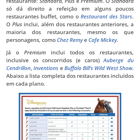
restaurante:
Standard, Plus
e
Premium
. O
Standard
só dá direito a refeição em alguns poucos
restaurantes buffet, como o
Restaurant des Stars
.
O
Plus
inclui, além dos restaurantes anteriores, a
maioria dos restaurantes, mesmo os que
personagens, como
Chez Remy
e
Cafe Mickey
.
Já o
Premium
inclui todos os restaurantes,
inclusive os concorridos (e caros)
Auberge du
Cendrillon
,
Inventions
e
Buffalo Bill’s Wild West Show
.
Abaixo a lista completa dos restaurantes incluídos
em cada plano.