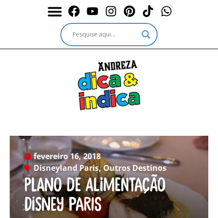
Durante a Viagem
Outros passeios
Outros destinos
Serviços & Ingressos
fevereiro 16, 2018
Disneyland Paris
,
Outros Destinos
Plano de alimentação
Disney Paris