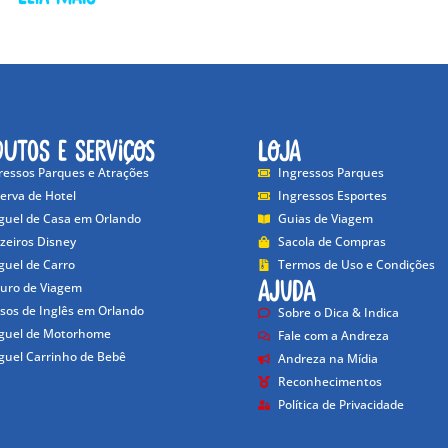
dutos e Serviços
Loja
ressos Parques e Atrações
Ingressos Parques
erva de Hotel
Ingressos Esportes
guel de Casa em Orlando
Guias de Viagem
zeiros Disney
Sacola de Compras
guel de Carro
Termos de Uso e Condições
Ajuda
uro de Viagem
sos de Inglês em Orlando
Sobre o Dica & Indica
guel de Motorhome
Fale com a Andreza
guel Carrinho de Bebê
Andreza na Mídia
Reconhecimentos
Política de Privacidade