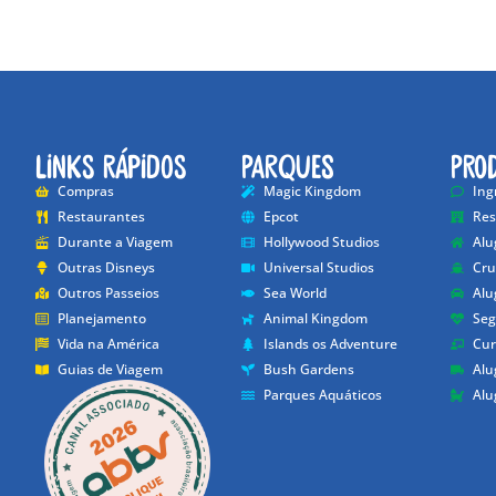
Links Rápidos
Parques
Pro
Compras
Magic Kingdom
Ing
Restaurantes
Epcot
Res
Durante a Viagem
Hollywood Studios
Alu
Outras Disneys
Universal Studios
Cru
Outros Passeios
Sea World
Alu
Planejamento
Animal Kingdom
Seg
Vida na América
Islands os Adventure
Cur
Guias de Viagem
Bush Gardens
Alu
Parques Aquáticos
Alu