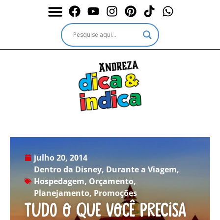
Durante a Viagem
Outros passeios
Outros destinos
Serviços & Ingressos
julho 20, 2014
Dentro da Disney
,
Durante a Viagem
,
Hospedagem
,
Orçamento
,
Planejamento
,
Promoções
Tudo o que você precisa