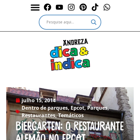
Durante a Viagem
Outros passeios
Outros destinos
Serviços & Ingressos
julho 15, 2014
Dentro de parques
,
Epcot
,
Parques
,
Restaurantes
,
Temáticos
Biergarten: O restaurante
alemão no Epcot