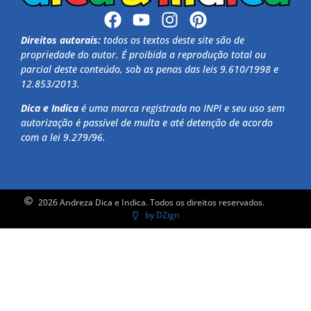
Direitos autorais:
todos os textos deste site são de
propriedade do autor. É proibida a reprodução total ou
parcial deste conteúdo, sob as penas das leis 9.610/1998 e
12.853/2013.
Dica e Indica
é uma marca registrada no INPI e seu uso sem
autorização é passível de multa e até detenção de acordo
com a lei 9.279/96.
2026 Andreza Dica e Indica. Todos os direitos reservados.
by DZign