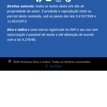
Direitos autorais:
todos os textos deste site são de
propriedade do autor. É proibida a reprodução total ou
parcial deste conteúdo, sob as penas das leis 9.610/1998 e
12.853/2013.
Dica e Indica
é uma marca registrada no INPI e seu uso sem
autorização é passível de multa e até detenção de acordo
com a lei 9.279/96.
2026 Andreza Dica e Indica. Todos os direitos reservados.
by DZign