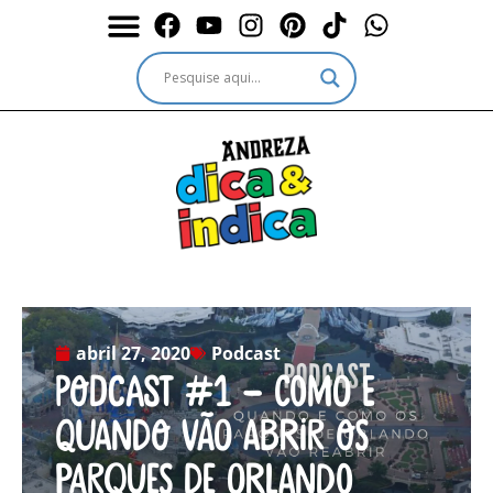
Durante a Viagem
Outros passeios
Outros destinos
Serviços & Ingressos
abril 27, 2020
Podcast
Podcast #1 – Como e
quando vão abrir os
parques de Orlando