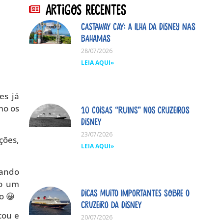
Artigos Recentes
Castaway Cay: A ilha da Disney nas
Bahamas
28/07/2026
LEIA AQUI»
es já
mo os
10 coisas “ruins” nos cruzeiros
Disney
23/07/2026
ções,
LEIA AQUI»
dando
do um
Dicas MUITO importantes sobre o
o 😀
cruzeiro da Disney
cou e
20/07/2026