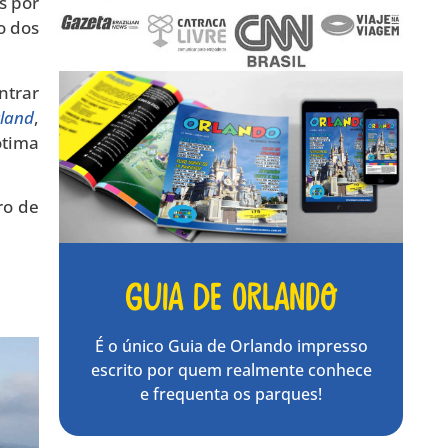
s por
o dos
ntrar
land
,
ótima
ro de
Guia de Orlando
É o único Guia de Orlando impresso
escrito por quem realmente conhece
e frequenta os parques!