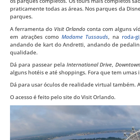
os parques completos. Os tours mais completos sã
praticamente todas as áreas. Nos parques da Disn
parques.
A ferramenta do
Visit Orlando
conta com alguns ví
em atrações como
Madame Tussauds
, na
roda-g
andando de kart do Andretti, andando de pedali
qualidade.
Dá para passear pela
International Drive
,
Downtown
alguns hotéis e até shoppings. Fora que tem umas
Dá para usar óculos de realidade virtual também. Ac
O acesso é feito pelo site do Visit Orlando.