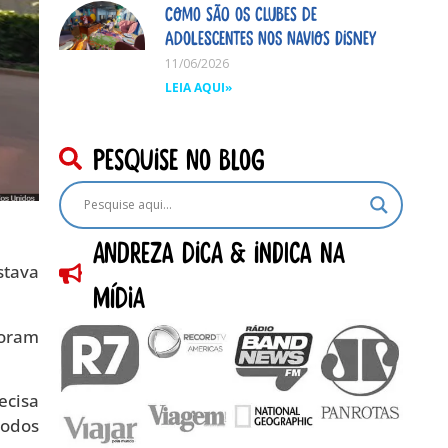
Como são os clubes de
adolescentes nos navios Disney
11/06/2026
LEIA AQUI»
pesquise no blog
Andreza dica & indica na
stava
Mídia
foram
ecisa
todos