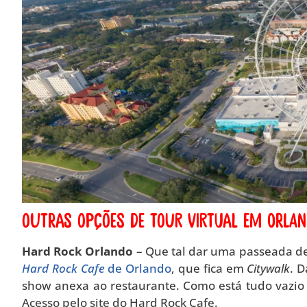
Outras opções de tour virtual em Orlan
Hard Rock Orlando
– Que tal dar uma passeada de
Hard Rock Cafe
de Orlando
, que fica em
Citywalk
. 
show anexa ao restaurante. Como está tudo vazio
Acesso pelo site do Hard Rock Cafe.