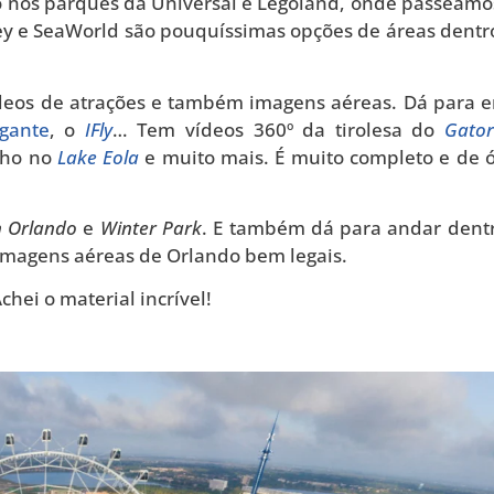
o nos parques da Universal e Legoland, onde passeamo
ey e SeaWorld são pouquíssimas opções de áreas dentr
deos de atrações e também imagens aéreas. Dá para e
igante
, o
IFly
… Tem vídeos 360º da tirolesa do
Gator
nho no
Lake Eola
e muito mais. É muito completo e de 
 Orlando
e
Winter Park
. E também dá para andar dent
 imagens aéreas de Orlando bem legais.
hei o material incrível!