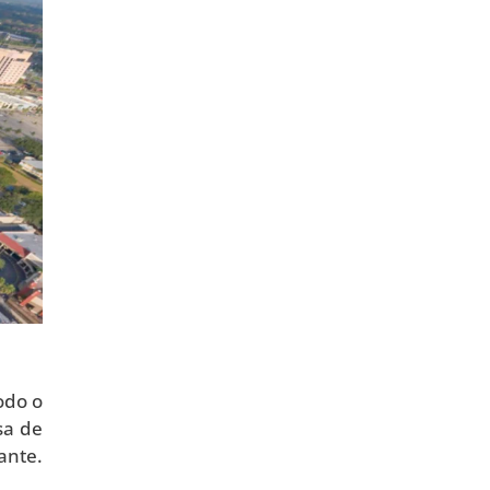
odo o
sa de
ante.