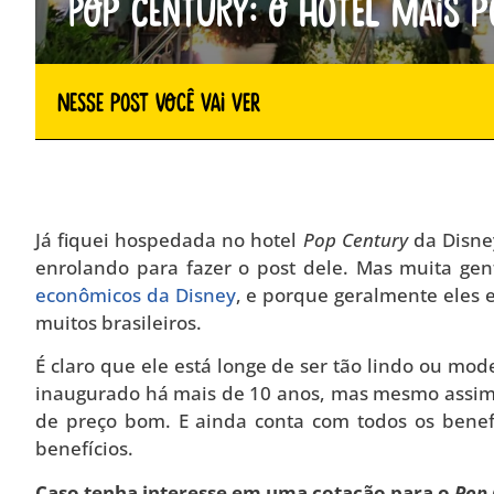
Pop Century: O hotel mais p
Nesse Post você vai ver
Já fiquei hospedada no hotel
Pop Century
da Disney
enrolando para fazer o post dele. Mas muita ge
econômicos da Disney
, e porque geralmente eles 
muitos brasileiros.
É claro que ele está longe de ser tão lindo ou mo
inaugurado há mais de 10 anos, mas mesmo assim 
de preço bom. E ainda conta com todos os benef
benefícios.
Caso tenha interesse em uma cotação para o
Pop 