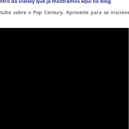
ntro da Disney
que já mostramos aqui no blog.
tube sobre o Pop Century. Aproveite para se inscrev