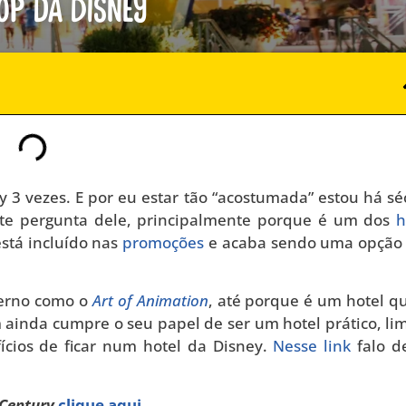
op da Disney
 3 vezes. E por eu estar tão “acostumada” estou há sé
nte pergunta dele, principalmente porque é um dos
h
está incluído nas
promoções
e acaba sendo uma opção
derno como o
Art of Animation
, até porque é um hotel qu
ainda cumpre o seu papel de ser um hotel prático, li
ícios de ficar num hotel da Disney.
Nesse link
falo d
Century
clique aqui