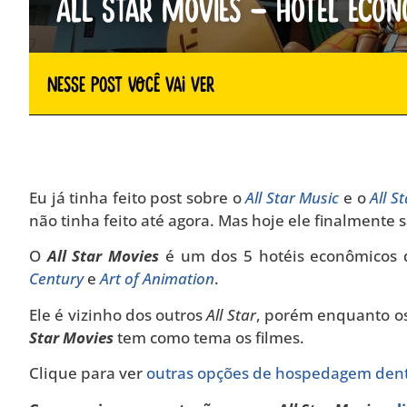
All Star Movies – Hotel econ
Nesse Post você vai ver
Eu já tinha feito post sobre o
All Star Music
e o
All S
não tinha feito até agora. Mas hoje ele finalmente s
O
All Star Movies
é um dos 5 hotéis econômicos 
Century
e
Art of Animation
.
Ele é vizinho dos outros
All Star
, porém enquanto os
Star Movies
tem como tema os filmes.
Clique para ver
outras opções de hospedagem dent